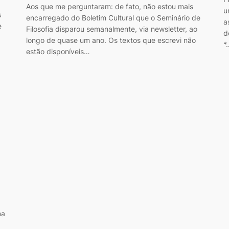
Aos que me perguntaram: de fato, não estou mais
u
s
encarregado do Boletim Cultural que o Seminário de
a
e
Filosofia disparou semanalmente, via newsletter, ao
d
longo de quase um ano. Os textos que escrevi não
*
estão disponíveis…
ma