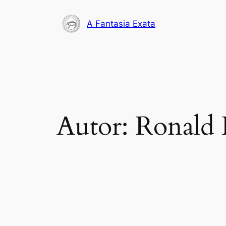
Pular
para
A Fantasia Exata
o
conteúdo
Autor:
Ronald