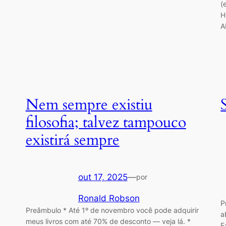
(
H
A
Nem sempre existiu
filosofia; talvez tampouco
existirá sempre
out 17, 2025
—
por
Ronald Robson
P
Preâmbulo * Até 1º de novembro você pode adquirir
a
meus livros com até 70% de desconto — veja lá. *
F