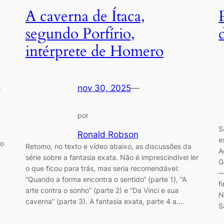
A caverna de Ítaca,
segundo Porfírio,
intérprete de Homero
nov 30, 2025
—
s
por
S
Ronald Robson
e
xo
Retomo, no texto e vídeo abaixo, as discussões da
A
série sobre a fantasia exata. Não é imprescindível ler
G
o que ficou para trás, mas seria recomendável:
—
“Quando a forma encontra o sentido“ (parte 1), “A
f
arte contra o sonho” (parte 2) e “Da Vinci e sua
N
caverna” (parte 3). A fantasia exata, parte 4 a.…
S