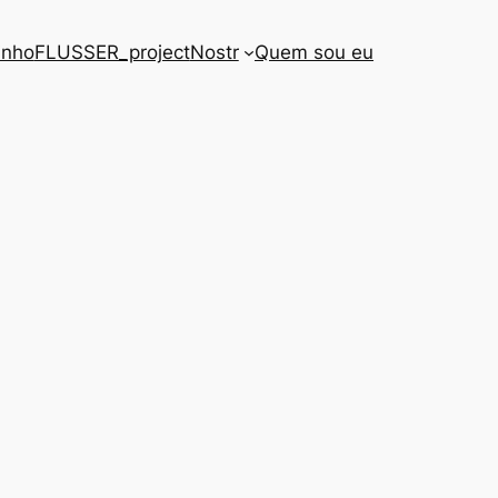
inho
FLUSSER_project
Nostr
Quem sou eu