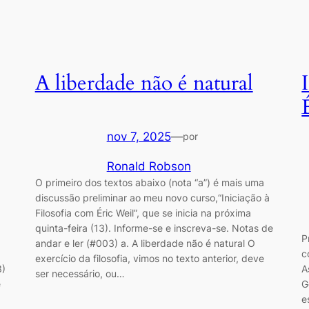
A liberdade não é natural
nov 7, 2025
—
por
Ronald Robson
O primeiro dos textos abaixo (nota “a”) é mais uma
discussão preliminar ao meu novo curso,“Iniciação à
Filosofia com Éric Weil”, que se inicia na próxima
quinta-feira (13). Informe-se e inscreva-se. Notas de
P
andar e ler (#003) a. A liberdade não é natural O
c
exercício da filosofia, vimos no texto anterior, deve
3)
A
ser necessário, ou…
e
G
e