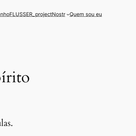
inho
FLUSSER_project
Nostr
Quem sou eu
írito
las.