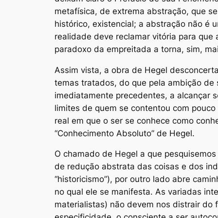
metafísica, de extrema abstração, que se
histórico, existencial; a abstração não é 
realidade deve reclamar vitória para que
paradoxo da empreitada a torna, sim, m
Assim vista, a obra de Hegel desconcert
temas tratados, do que pela ambição de 
imediatamente precedentes, a alcançar s
limites de quem se contentou com pouco e
real em que o ser se conhece como conhec
“Conhecimento Absoluto” de Hegel.
O chamado de Hegel a que pesquisemos a
de redução abstrata das coisas e dos indi
“historicismo”), por outro lado abre camin
no qual ele se manifesta. As variadas int
materialistas) não devem nos distrair do 
especificidade, o consciente a ser autoco