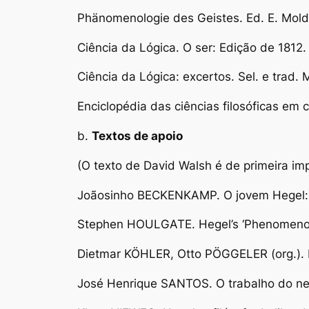
Phänomenologie des Geistes
. Ed. E. Mol
Ciência da Lógica. O ser: Edição de 1812
.
Ciência da Lógica: excertos
. Sel. e trad.
Enciclopédia das ciências filosóficas em
b.
Textos de apoio
(O texto de David Walsh é de primeira imp
Joãosinho BECKENKAMP.
O jovem Hegel:
Stephen HOULGATE.
Hegel’s ‘Phenomenol
Dietmar KÖHLER, Otto PÖGGELER (org.).
José Henrique SANTOS.
O trabalho do ne