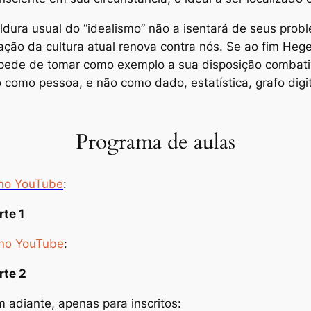
ldura usual do “idealismo” não a isentará de seus pro
ação da cultura atual renova contra nós. Se ao fim H
pede de tomar como exemplo a sua disposição combativ
omo pessoa, e não como dado, estatística, grafo digita
Programa de aulas
 no YouTube
:
rte 1
 no YouTube
:
rte 2
m adiante, apenas para inscritos: