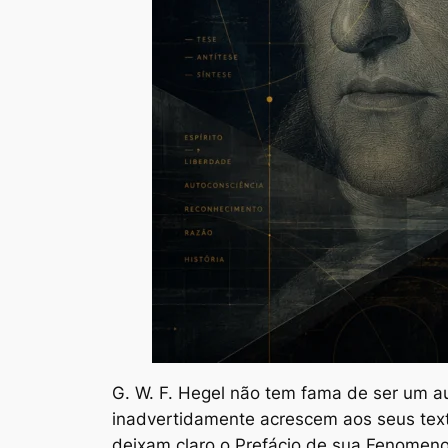
G. W. F. Hegel não tem fama de ser um au
inadvertidamente acrescem aos seus texto
deixam claro o Prefácio de sua
Fenomeno