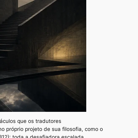
táculos que os tradutores
 próprio projeto de sua filosofia, como o
812): toda a desafiadora escalada