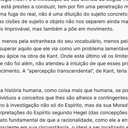
 está prestes a conduzir, tem por fim uma penetração m
uma fuga do real, não é uma diluição do sujeito concreto,
 as cisões de sujeito e objeto não nos separem ainda m
ais improvável, mas também a põe em movimento.
a menos pela estranheza do seu vocabulário, menos pe
superar aquilo que ele via como um problema lamentáve
eu ápice na obra de Kant. Onde este último vê os limit
 não foi além, não atendeu à intuição de que esses próp
imento. A “apercepção transcendental”, de Kant, teria
 história humana, como coisa mais que humana, se po
víduos a conceitos que lhes são alheios e contingentes 
ho à investigação não só do Espírito, mas da sua Morada,
erpretações do Espírito segundo Hegel (das concepções 
fato fundamental de que a racionalidade, como ele a ent
nsciente em sua circunstância, o ideal a ser localizado