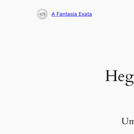
Pular
para
A Fantasia Exata
o
conteúdo
Hege
Uma