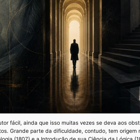
tor fácil, ainda que isso muitas vezes se deva aos obs
s. Grande parte da dificuldade, contudo, tem origem no
logia
(1807) e a Introdução de sua
Ciência da Lógica
(1