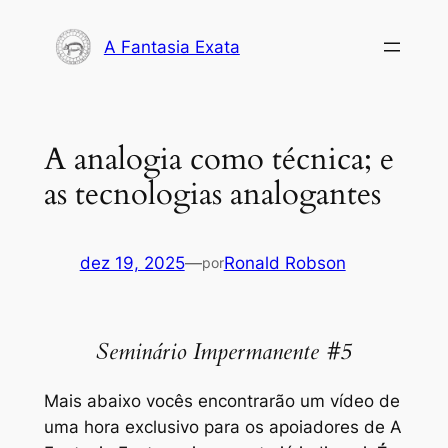
Pular
para
A Fantasia Exata
o
conteúdo
A analogia como técnica; e
as tecnologias analogantes
dez 19, 2025
—
Ronald Robson
por
Seminário Impermanente #5
Mais abaixo vocês encontrarão um vídeo de
uma hora exclusivo para os apoiadores de A