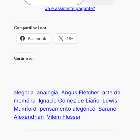
Já é assinante pagante?
Compartilhe isso:
Facebook
18+
Curtir isso:
alegoria
analogia
Angus Fletcher
arte da
memória
Ignacio Gómez de Liaño
Lewis
Mumford
pensamento alegórico
Sarane
Alexandrian
Vilém Flusser