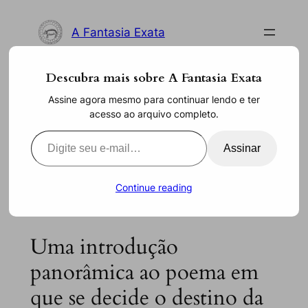
Pular
para
A Fantasia Exata
o
conteúdo
Descubra mais sobre A Fantasia Exata
Assine agora mesmo para continuar lendo e ter
"Fausto", de Goethe: um
acesso ao arquivo completo.
mosaico introdutório
Digite seu e-mail…
Assinar
jul 12, 2023
—
Ronald Robson
por
Continue reading
Uma introdução
panorâmica ao poema em
que se decide o destino da