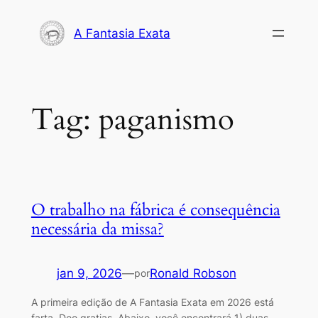
Pular
para
A Fantasia Exata
o
conteúdo
Tag:
paganismo
O trabalho na fábrica é consequência
necessária da missa?
jan 9, 2026
—
Ronald Robson
por
A primeira edição de A Fantasia Exata em 2026 está
farta, Deo gratias. Abaixo, você encontrará 1) duas