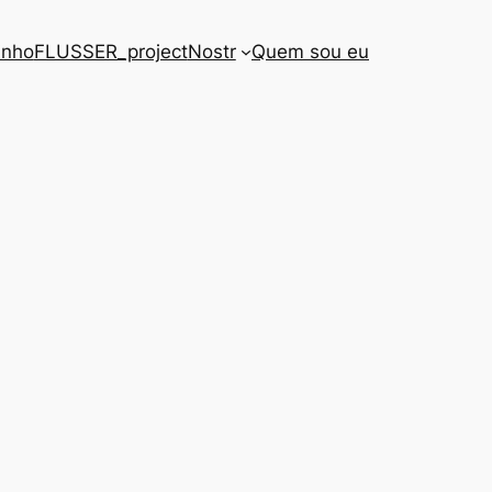
inho
FLUSSER_project
Nostr
Quem sou eu