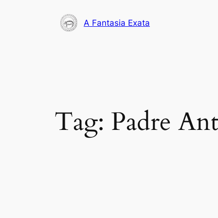
Pular
para
A Fantasia Exata
o
conteúdo
Tag:
Padre Ant