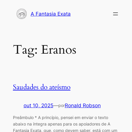
Pular
para
A Fantasia Exata
o
conteúdo
Tag:
Eranos
Saudades do ateísmo
out 10, 2025
—
Ronald Robson
por
Preâmbulo * A princípio, pensei em enviar o texto
abaixo na íntegra apenas para os apoiadores de A
Fantasia Exata, que, como devem saber, está com um