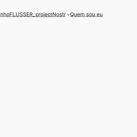
inho
FLUSSER_project
Nostr
Quem sou eu