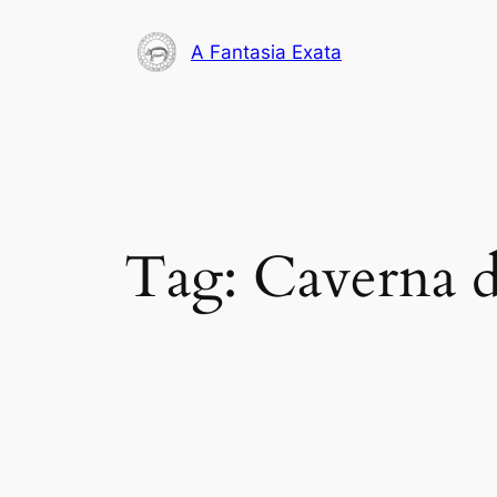
Pular
para
A Fantasia Exata
o
conteúdo
Tag:
Caverna d