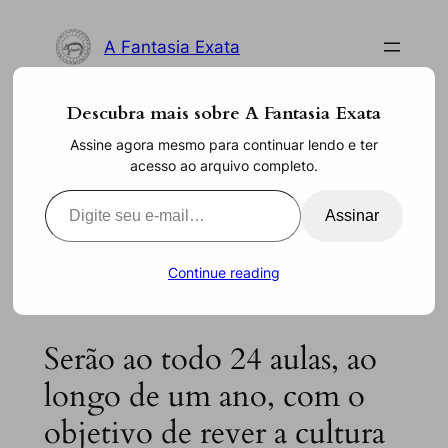
Pular
para
A Fantasia Exata
o
conteúdo
Descubra mais sobre A Fantasia Exata
Assine agora mesmo para continuar lendo e ter
Inscreva-se: Convivium,
acesso ao arquivo completo.
pesquisa e invenção
Digite seu e-mail…
Assinar
abr 2, 2024
—
Ronald Robson
por
Continue reading
Serão ao todo 24 aulas, ao
longo de um ano, com o
objetivo de rever a cultura