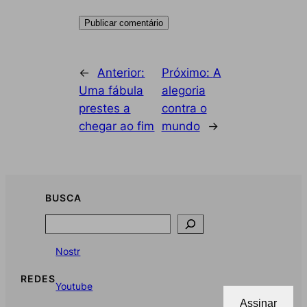
←
Anterior:
Próximo:
A
Uma fábula
alegoria
prestes a
contra o
chegar ao fim
mundo
→
BUSCA
Search
Nostr
REDES
Youtube
Assinar